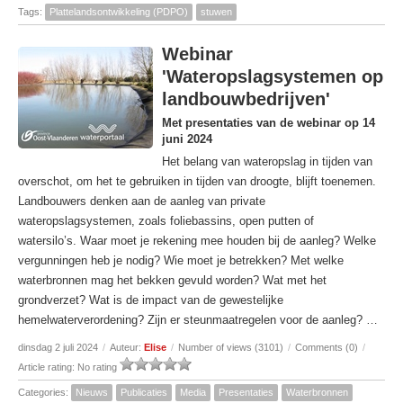
Tags:
Plattelandsontwikkeling (PDPO)
stuwen
Webinar
'Wateropslagsystemen op
landbouwbedrijven'
Met presentaties van de webinar op 14
juni 2024
Het belang van wateropslag in tijden van
overschot, om het te gebruiken in tijden van droogte, blijft toenemen.
Landbouwers denken aan de aanleg van private
wateropslagsystemen, zoals foliebassins, open putten of
watersilo’s. Waar moet je rekening mee houden bij de aanleg? Welke
vergunningen heb je nodig? Wie moet je betrekken? Met welke
waterbronnen mag het bekken gevuld worden? Wat met het
grondverzet? Wat is de impact van de gewestelijke
hemelwaterverordening? Zijn er steunmaatregelen voor de aanleg? …
dinsdag 2 juli 2024
/
Auteur:
Elise
/
Number of views (3101)
/
Comments (0)
/
Article rating: No rating
Categories:
Nieuws
Publicaties
Media
Presentaties
Waterbronnen