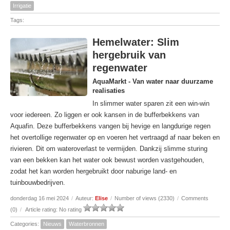
Irrigatie
Tags:
Hemelwater: Slim
hergebruik van
regenwater
AquaMarkt - Van water naar duurzame
realisaties
In slimmer water sparen zit een win-win
voor iedereen. Zo liggen er ook kansen in de bufferbekkens van
Aquafin. Deze bufferbekkens vangen bij hevige en langdurige regen
het overtollige regenwater op en voeren het vertraagd af naar beken en
rivieren. Dit om wateroverlast te vermijden. Dankzij slimme sturing
van een bekken kan het water ook bewust worden vastgehouden,
zodat het kan worden hergebruikt door naburige land- en
tuinbouwbedrijven.
donderdag 16 mei 2024
/
Auteur:
Elise
/
Number of views (2330)
/
Comments
(0)
/
Article rating: No rating
Categories:
Nieuws
Waterbronnen