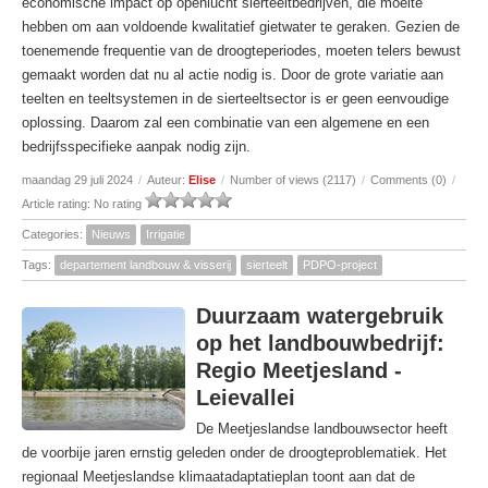
economische impact op openlucht sierteeltbedrijven, die moeite
hebben om aan voldoende kwalitatief gietwater te geraken. Gezien de
toenemende frequentie van de droogteperiodes, moeten telers bewust
gemaakt worden dat nu al actie nodig is. Door de grote variatie aan
teelten en teeltsystemen in de sierteeltsector is er geen eenvoudige
oplossing. Daarom zal een combinatie van een algemene en een
bedrijfsspecifieke aanpak nodig zijn.
maandag 29 juli 2024
/
Auteur:
Elise
/
Number of views (2117)
/
Comments (0)
/
Article rating: No rating
Categories:
Nieuws
Irrigatie
Tags:
departement landbouw & visserij
sierteelt
PDPO-project
Duurzaam watergebruik
op het landbouwbedrijf:
Regio Meetjesland -
Leievallei
De Meetjeslandse landbouwsector heeft
de voorbije jaren ernstig geleden onder de droogteproblematiek. Het
regionaal Meetjeslandse klimaatadaptatieplan toont aan dat de