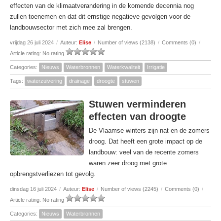
effecten van de klimaatverandering in de komende decennia nog
zullen toenemen en dat dit ernstige negatieve gevolgen voor de
landbouwsector met zich mee zal brengen.
vrijdag 26 juli 2024
/
Auteur:
Elise
/
Number of views (2138)
/
Comments (0)
/
Article rating: No rating
Categories:
Nieuws
Waterbronnen
Waterkwaliteit
Irrigatie
Tags:
waterzuivering
drainage
droogte
stuwen
Stuwen verminderen
effecten van droogte
De Vlaamse winters zijn nat en de zomers
droog. Dat heeft een grote impact op de
landbouw: veel van de recente zomers
waren zeer droog met grote
opbrengstverliezen tot gevolg.
dinsdag 16 juli 2024
/
Auteur:
Elise
/
Number of views (2245)
/
Comments (0)
/
Article rating: No rating
Categories:
Nieuws
Waterbronnen