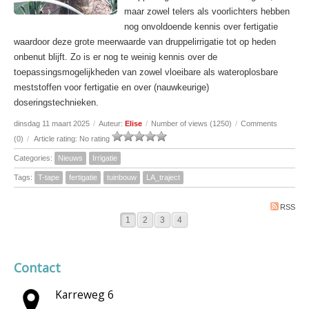
maar zowel telers als voorlichters hebben
nog onvoldoende kennis over fertigatie
waardoor deze grote meerwaarde van druppelirrigatie tot op heden
onbenut blijft. Zo is er nog te weinig kennis over de
toepassingsmogelijkheden van zowel vloeibare als wateroplosbare
meststoffen voor fertigatie en over (nauwkeurige)
doseringstechnieken.
dinsdag 11 maart 2025
/
Auteur:
Elise
/
Number of views (1250)
/
Comments
(0)
/
Article rating: No rating
Categories:
Nieuws
Irrigatie
Tags:
T-tape
fertigatie
tuinbouw
LA_traject
RSS
1
2
3
4
Contact
Karreweg 6