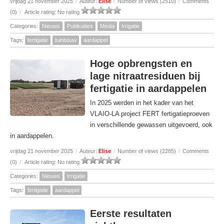
vrijdag 21 november 2025
/
Auteur:
Elise
/
Number of views (2510)
/
Comments
(0)
/
Article rating: No rating
Categories:
Nieuws
Publicaties
Media
Irrigatie
Tags:
fertigatie
tuinbouw
aardappel
Hoge opbrengsten en
lage nitraatresiduen bij
fertigatie in aardappelen
In 2025 werden in het kader van het
VLAIO-LA project FERT fertigatieproeven
in verschillende gewassen uitgevoerd, ook
in aardappelen.
vrijdag 21 november 2025
/
Auteur:
Elise
/
Number of views (2285)
/
Comments
(0)
/
Article rating: No rating
Categories:
Nieuws
Irrigatie
Tags:
fertigatie
aardappel
Eerste resultaten