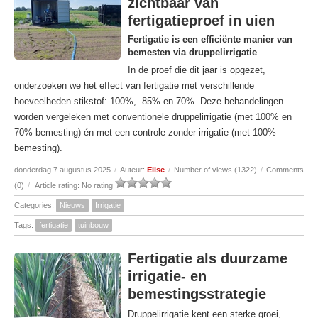
zichtbaar van
fertigatieproef in uien
Fertigatie is een efficiënte manier van
bemesten via druppelirrigatie
In de proef die dit jaar is opgezet,
onderzoeken we het effect van fertigatie met verschillende
hoeveelheden stikstof: 100%, 85% en 70%. Deze behandelingen
worden vergeleken met conventionele druppelirrigatie (met 100% en
70% bemesting) én met een controle zonder irrigatie (met 100%
bemesting).
donderdag 7 augustus 2025
/
Auteur:
Elise
/
Number of views (1322)
/
Comments
(0)
/
Article rating: No rating
Categories:
Nieuws
Irrigatie
Tags:
fertigatie
tuinbouw
Fertigatie als duurzame
irrigatie- en
bemestingsstrategie
Druppelirrigatie kent een sterke groei,