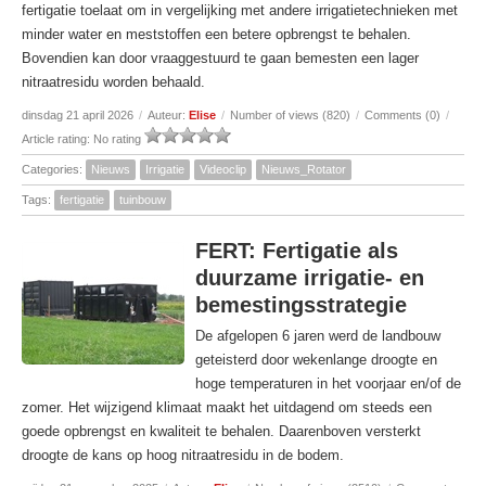
fertigatie toelaat om in vergelijking met andere irrigatietechnieken met
minder water en meststoffen een betere opbrengst te behalen.
Bovendien kan door vraaggestuurd te gaan bemesten een lager
nitraatresidu worden behaald.
dinsdag 21 april 2026
/
Auteur:
Elise
/
Number of views (820)
/
Comments (0)
/
Article rating: No rating
Categories:
Nieuws
Irrigatie
Videoclip
Nieuws_Rotator
Tags:
fertigatie
tuinbouw
FERT: Fertigatie als
duurzame irrigatie- en
bemestingsstrategie
De afgelopen 6 jaren werd de landbouw
geteisterd door wekenlange droogte en
hoge temperaturen in het voorjaar en/of de
zomer. Het wijzigend klimaat maakt het uitdagend om steeds een
goede opbrengst en kwaliteit te behalen. Daarenboven versterkt
droogte de kans op hoog nitraatresidu in de bodem.