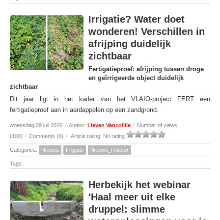
Irrigatie? Water doet
wonderen! Verschillen in
afrijping duidelijk
zichtbaar
Fertigatieproef: afrijping tussen droge
en geïrrigeerde object duidelijk
zichtbaar
Dit jaar ligt in het kader van het VLAIO-project FERT een
fertigatieproef aan in aardappelen op een zandgrond.
woensdag 29 juli 2026
/
Auteur:
Lieven Vancoillie
/
Number of views
(100)
/
Comments (0)
/
Article rating: No rating
Categories:
Nieuws
Irrigatie
Nieuws_Rotator
Tags:
Herbekijk het webinar
'Haal meer uit elke
druppel: slimme