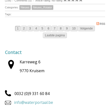
(158)
/
Comments (0)
/
Article rating: No rating
Categories:
Nieuws
Nieuws_Rotator
Tags:
RSS
1
2
3
4
5
6
7
8
9
10
Volgende
Laatste pagina
Contact
Karreweg 6
9770 Kruisem
0032 (0)9 331 60 84
info@waterportaal.be