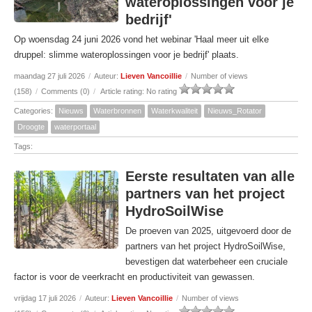
wateroplossingen voor je
bedrijf'
Op woensdag 24 juni 2026 vond het webinar 'Haal meer uit elke
druppel: slimme wateroplossingen voor je bedrijf' plaats.
maandag 27 juli 2026
/
Auteur:
Lieven Vancoillie
/
Number of views
(158)
/
Comments (0)
/
Article rating: No rating
Categories:
Nieuws
Waterbronnen
Waterkwaliteit
Nieuws_Rotator
Droogte
waterportaal
Tags:
Eerste resultaten van alle
partners van het project
HydroSoilWise
De proeven van 2025, uitgevoerd door de
partners van het project HydroSoilWise,
bevestigen dat waterbeheer een cruciale
factor is voor de veerkracht en productiviteit van gewassen.
vrijdag 17 juli 2026
/
Auteur:
Lieven Vancoillie
/
Number of views