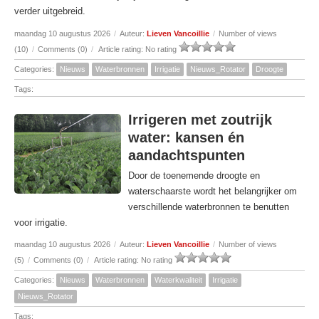
verder uitgebreid.
maandag 10 augustus 2026
/
Auteur:
Lieven Vancoillie
/
Number of views
(10)
/
Comments (0)
/
Article rating: No rating
Categories:
Nieuws
Waterbronnen
Irrigatie
Nieuws_Rotator
Droogte
Tags:
Irrigeren met zoutrijk
water: kansen én
aandachtspunten
Door de toenemende droogte en
waterschaarste wordt het belangrijker om
verschillende waterbronnen te benutten
voor irrigatie.
maandag 10 augustus 2026
/
Auteur:
Lieven Vancoillie
/
Number of views
(5)
/
Comments (0)
/
Article rating: No rating
Categories:
Nieuws
Waterbronnen
Waterkwaliteit
Irrigatie
Nieuws_Rotator
Tags: