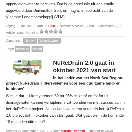
oppervlaktewater te bereiken. Dat is de conclusie uit een studie
uitgevoerd door Universiteit Gent en Inagro, in opdracht van de
Vlaamse Landmaatschappij (VLM).
vrijdag 17 juni 2022
/
Auteur:
Elise
/
Number of views (5909)
/
Comments (0)
/
Article rating: No rating
Categories:
Nieuws
Waterkwaliteit
Tags:
tuinbouw
nitraat
NuReDrain 2.0 gaat in
oktober 2021 van start
In het kader van het North Sea Region-
project NuReDrain 'Filtersystemen voor een duurzame land- en
tuinbouw'
Wist je dat… filtersystemen 60 tot 95% stikstof en fosfor uit
drainagewater kunnen verwijderen? Dit toonden we met succes aan in
het NuReDrain-project. Nu bouwen we hierop verder in het NuReDrain
2.0 project dat in oktober van start gaat. Wat gaan we in de komende
18 maanden uittesten?
dinsdag 21 september 2021
/
Auteur:
Marijke Dierickx
/
Number of views