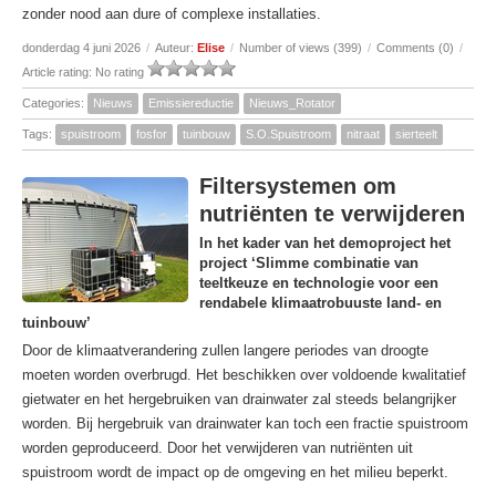
zonder nood aan dure of complexe installaties.
donderdag 4 juni 2026
/
Auteur:
Elise
/
Number of views (399)
/
Comments (0)
/
Article rating: No rating
Categories:
Nieuws
Emissiereductie
Nieuws_Rotator
Tags:
spuistroom
fosfor
tuinbouw
S.O.Spuistroom
nitraat
sierteelt
Filtersystemen om
nutriënten te verwijderen
In het kader van het demoproject het
project ‘Slimme combinatie van
teeltkeuze en technologie voor een
rendabele klimaatrobuuste land- en
tuinbouw’
Door de klimaatverandering zullen langere periodes van droogte
moeten worden overbrugd. Het beschikken over voldoende kwalitatief
gietwater en het hergebruiken van drainwater zal steeds belangrijker
worden. Bij hergebruik van drainwater kan toch een fractie spuistroom
worden geproduceerd. Door het verwijderen van nutriënten uit
spuistroom wordt de impact op de omgeving en het milieu beperkt.