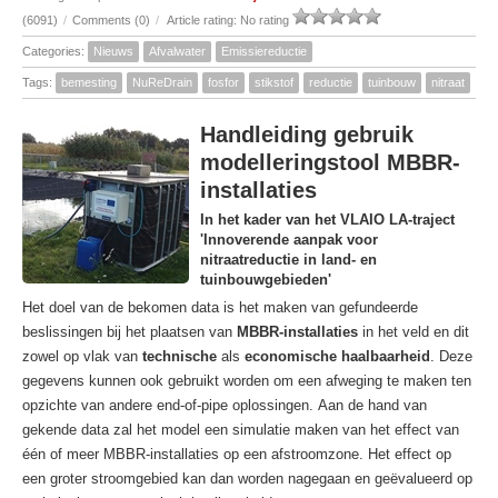
(6091)
/
Comments (0)
/
Article rating: No rating
Categories:
Nieuws
Afvalwater
Emissiereductie
Tags:
bemesting
NuReDrain
fosfor
stikstof
reductie
tuinbouw
nitraat
Handleiding gebruik
modelleringstool MBBR-
installaties
In het kader van het VLAIO LA-traject
'Innoverende aanpak voor
nitraatreductie in land- en
tuinbouwgebieden'
Het doel van de bekomen data is het maken van gefundeerde
beslissingen bij het plaatsen van
MBBR-installaties
in het veld en dit
zowel op vlak van
technische
als
economische haalbaarheid
. Deze
gegevens kunnen ook gebruikt worden om een afweging te maken ten
opzichte van andere end-of-pipe oplossingen. Aan de hand van
gekende data zal het model een simulatie maken van het effect van
één of meer MBBR-installaties op een afstroomzone. Het effect op
een groter stroomgebied kan dan worden nagegaan en geëvalueerd op