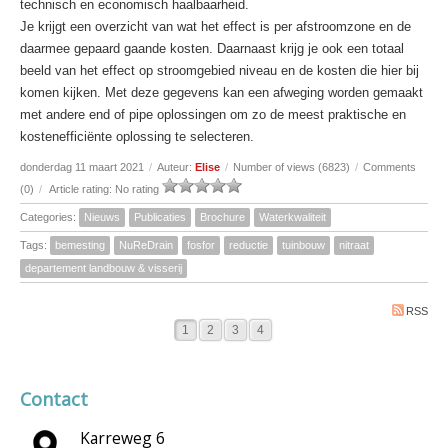
technisch en economisch haalbaarheid.
Je krijgt een overzicht van wat het effect is per afstroomzone en de
daarmee gepaard gaande kosten. Daarnaast krijg je ook een totaal
beeld van het effect op stroomgebied niveau en de kosten die hier bij
komen kijken. Met deze gegevens kan een afweging worden gemaakt
met andere end of pipe oplossingen om zo de meest praktische en
kostenefficiënte oplossing te selecteren.
donderdag 11 maart 2021
/
Auteur:
Elise
/
Number of views (6823)
/
Comments
(0)
/
Article rating: No rating
Categories:
Nieuws
Publicaties
Brochure
Waterkwaliteit
Tags:
bemesting
NuReDrain
fosfor
reductie
tuinbouw
nitraat
departement landbouw & visserij
RSS
1
2
3
4
Contact
Karreweg 6