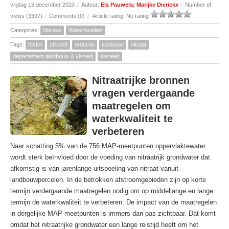
vrijdag 15 december 2023
/
Auteur:
Els Pauwels; Marijke Dierickx
/
Number of
views (3397)
/
Comments (0)
/
Article rating: No rating
Categories:
Nieuws
Waterkwaliteit
Tags:
fosfor
stikstof
reductie
tuinbouw
nitraat
departement landbouw & visserij
sierteelt
Nitraatrijke bronnen
vragen verdergaande
maatregelen om
waterkwaliteit te
verbeteren
Naar schatting 5% van de 756 MAP-meetpunten oppervlaktewater
wordt sterk beïnvloed door de voeding van nitraatrijk grondwater dat
afkomstig is van jarenlange uitspoeling van nitraat vanuit
landbouwpercelen. In de betrokken afstroomgebieden zijn op korte
termijn verdergaande maatregelen nodig om op middellange en lange
termijn de waterkwaliteit te verbeteren. De impact van de maatregelen
in dergelijke MAP-meetpunten is immers dan pas zichtbaar. Dat komt
omdat het nitraatrijke grondwater een lange reistijd heeft om het