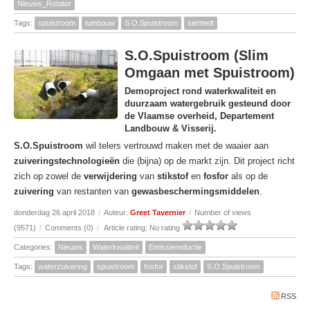
Nieuws_Rotator
Tags:
spuistroom
tuinbouw
S.O.Spuistroom
sierteelt
S.O.Spuistroom (Slim
Omgaan met Spuistroom)
Demoproject rond waterkwaliteit en
duurzaam watergebruik gesteund door
de Vlaamse overheid, Departement
Landbouw & Visserij.
S.O.Spuistroom
wil telers vertrouwd maken met de waaier aan
zuiveringstechnologieën
die (bijna) op de markt zijn. Dit project richt
zich op zowel de
verwijdering
van
stikstof
en
fosfor
als op de
zuivering
van restanten van
gewasbeschermingsmiddelen
.
donderdag 26 april 2018
/
Auteur:
Greet Tavernier
/
Number of views
(9571)
/
Comments (0)
/
Article rating: No rating
Categories:
Nieuws
Waterkwaliteit
Emissiereductie
Tags:
waterzuivering
spuistroom
fosfor
stikstof
S.O.Spuistroom
RSS