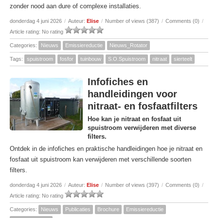
zonder nood aan dure of complexe installaties.
donderdag 4 juni 2026
/
Auteur:
Elise
/
Number of views (387)
/
Comments (0)
/
Article rating: No rating
Categories:
Nieuws
Emissiereductie
Nieuws_Rotator
Tags:
spuistroom
fosfor
tuinbouw
S.O.Spuistroom
nitraat
sierteelt
Infofiches en
handleidingen voor
nitraat- en fosfaatfilters
Hoe kan je nitraat en fosfaat uit
spuistroom verwijderen met diverse
filters.
Ontdek in de infofiches en praktische handleidingen hoe je nitraat en
fosfaat uit spuistroom kan verwijderen met verschillende soorten
filters.
donderdag 4 juni 2026
/
Auteur:
Elise
/
Number of views (397)
/
Comments (0)
/
Article rating: No rating
Categories:
Nieuws
Publicaties
Brochure
Emissiereductie