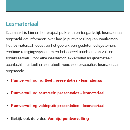
Lesmateriaal
Daarnaast is binnen het project praktisch en toegankelijk lesmateriaal
opgesteld dat informeert over hoe je puntvervuiling kan voorkomen.
Het lesmateriaal focust op het gebruik van gesloten vulsystemen,
continue reinigingssystemen en het correct inrichten van vul- en
spoelplaatsen. Voor elke deelsector, akkerbouw en groenteteelt
openlucht, fruitteelt en serreteelt, werd sectorspecifiek lesmateriaal
opgemaakt:
Puntvervuiling fruitteelt: presentaties - lesmateriaal
Puntvervuiling serreteelt: presentaties - lesmateriaal
Puntvervuiling veldspuit: presentaties - lesmateriaal
Bekijk ook de video
Vermijd puntvervulling