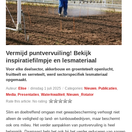
Vermijd puntvervuiling! Bekijk
inspiratiefilmpje en lesmateriaal
Voor elke deelsector, akkerbouw en groenteteelt openlucht,
fruitteelt en serreteelt, werd sectorspecifiek lesmateriaal
opgemaakt.
Auteur:
Elise
/
dinsdag 1 juli 2025
/
Categories:
Nieuws
,
Publicaties
,
Media
,
Presentaties
,
Waterkwaliteit
,
Nieuws_Rotator
Rate this article:
No rating
Slim en doeltreffend omgaan met gewasbescherming verhoogt niet
alleen de veiligheid op land- en tuinbouwbedrijven, maar beschermt
ook ons milieu. Het verder aanpakken van puntvervuiling is heel
belangrijk. Daarnaast help het ook bij het verder reduceren van sporen