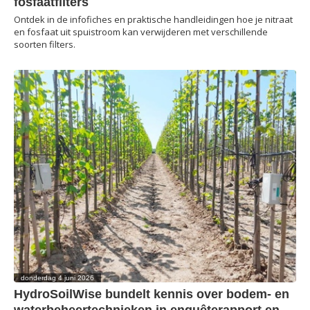
fosfaatfilters
Ontdek in de infofiches en praktische handleidingen hoe je nitraat
en fosfaat uit spuistroom kan verwijderen met verschillende
soorten filters.
donderdag 4 juni 2026
HydroSoilWise bundelt kennis over bodem- en
waterbeheertechnieken in enquêterapport en