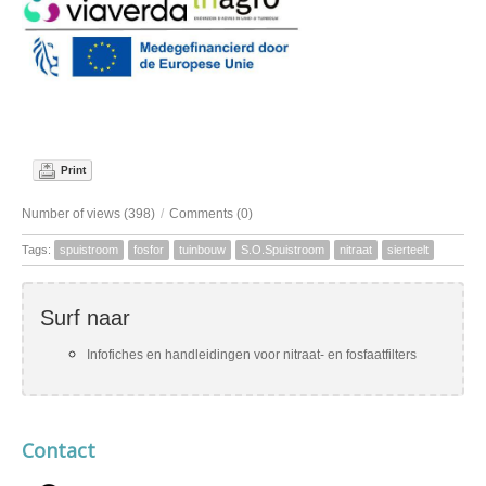
Print
Number of views (398)
/
Comments (0)
Tags:
spuistroom
fosfor
tuinbouw
S.O.Spuistroom
nitraat
sierteelt
Surf naar
Infofiches en handleidingen voor nitraat- en fosfaatfilters
Contact