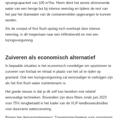
opvangcapaciteit van 100 m³/ha. Hierin dient het eerste afstromende
water van een hevige bui bij intense neerslag en tijdens de rest van
het jaar het drainwater van de containervelden opgevangen te kunnen
worden.
Als de voorput of first flush opslag toch overloopt door intense
neerslag, is dit toegestaan naar een infiltratieveld en met een
lozingsvergunning.
Zuiveren als economisch alternatief
In bepaalde situaties is het economisch voordeliger om spuistroom te
zuiveren van fosfaat en nitraat in plaats van het uit te rijden op
grasland. Ook een lozingsvergunning zal eenvoudiger te verkrijgen zijn
als het first flush water nutriëntenarm is.
Het goede nieuws is dat je dit zelf kan bereiken met relatief
eenvoudige technieken. Bovendien zijn deze filters sinds juni 2023
voor 75% terugbetaald in het kader van de VLIF-landbouwsubsidies
voor duurzame waterzuivering.
Binnen het demonstratieproject ‘Zuiveringstechnieken voor spuistroom