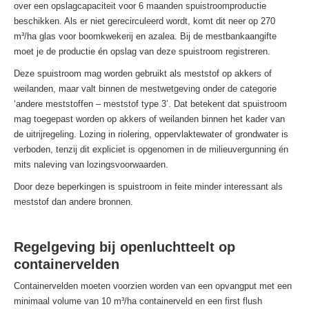
over een opslagcapaciteit voor 6 maanden spuistroomproductie
beschikken. Als er niet gerecirculeerd wordt, komt dit neer op 270
m³/ha glas voor boomkwekerij en azalea. Bij de mestbankaangifte
moet je de productie én opslag van deze spuistroom registreren.
Deze spuistroom mag worden gebruikt als meststof op akkers of
weilanden, maar valt binnen de mestwetgeving onder de categorie
‘andere meststoffen – meststof type 3’. Dat betekent dat spuistroom
mag toegepast worden op akkers of weilanden binnen het kader van
de uitrijregeling. Lozing in riolering, oppervlaktewater of grondwater is
verboden, tenzij dit expliciet is opgenomen in de milieuvergunning én
mits naleving van lozingsvoorwaarden.
Door deze beperkingen is spuistroom in feite minder interessant als
meststof dan andere bronnen.
Regelgeving bij openluchtteelt op
containervelden
Containervelden moeten voorzien worden van een opvangput met een
minimaal volume van 10 m³/ha containerveld en een first flush