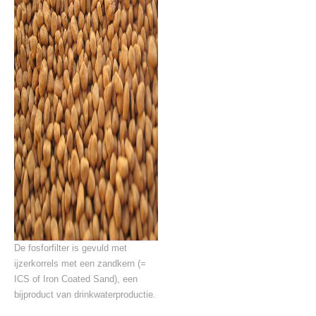
De fosforfilter is gevuld met
ijzerkorrels met een zandkern (=
ICS of Iron Coated Sand), een
bijproduct van drinkwaterproductie.